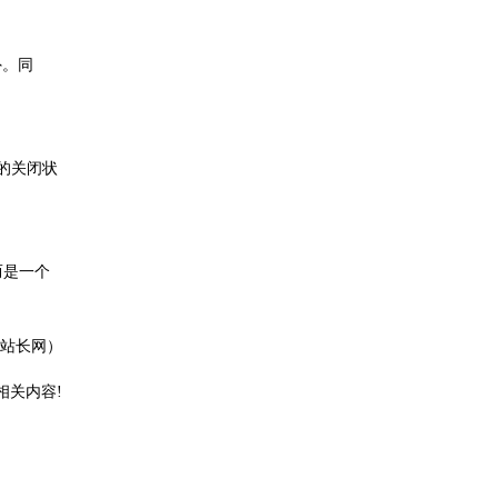
外。同
s`的关闭状
而是一个
站长网）
相关内容!