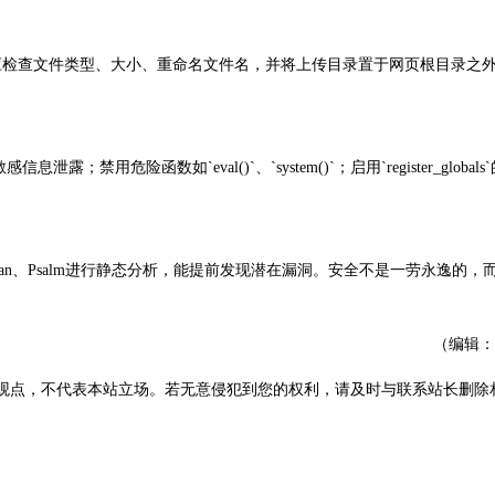
检查文件类型、大小、重命名文件名，并将上传目录置于网页根目录之
泄露；禁用危险函数如`eval()`、`system()`；启用`register_global
n、Psalm进行静态分析，能提前发现潜在漏洞。安全不是一劳永逸的，
（编辑：
观点，不代表本站立场。若无意侵犯到您的权利，请及时与联系站长删除