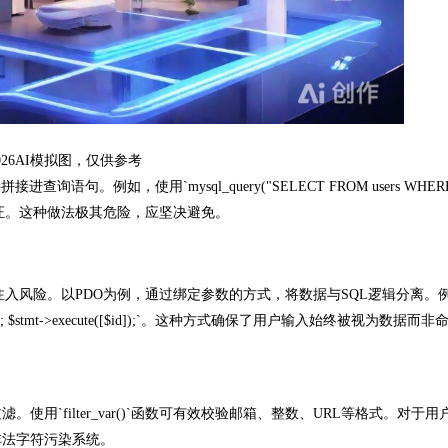
026AI模拟图，仅供参考
，使用`mysql_query("SELECT FROM users WHERE id 
'1`绕过验证。这种做法极其危险，应坚决避免。
彻底杜绝注入风险。以PDO为例，通过绑定参数的方式，将数据与SQL逻辑分离。
RE id = ?"); $stmt->execute([$id]);`。这种方式确保了用户输入始终被视为数据
filter_var()`函数可有效校验邮箱、整数、URL等格式。对于用
非法字符污染系统。